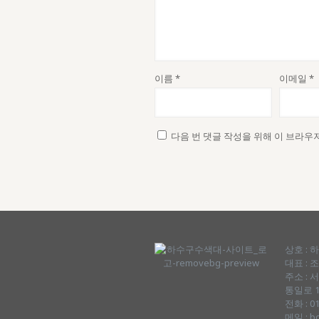
이름
*
이메일
*
다음 번 댓글 작성을 위해 이 브라우
상호 :
대표 : 
주소 :
통일로 18
전화 : 01
메일 : b