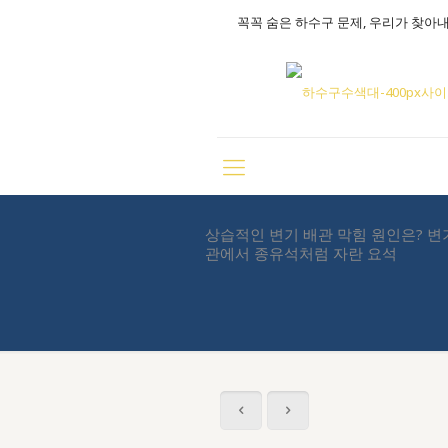
꼭꼭 숨은 하수구 문제, 우리가 찾아
상습적인 변기 배관 막힘 원인은? 변
관에서 종유석처럼 자란 요석